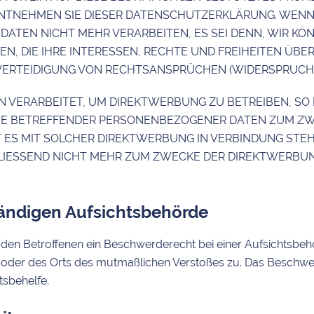
ENTNEHMEN SIE DIESER DATENSCHUTZERKLÄRUNG. WENN
ATEN NICHT MEHR VERARBEITEN, ES SEI DENN, WIR 
N, DIE IHRE INTERESSEN, RECHTE UND FREIHEITEN ÜBE
RTEIDIGUNG VON RECHTSANSPRÜCHEN (WIDERSPRUCH NAC
VERARBEITET, UM DIREKTWERBUNG ZU BETREIBEN, SO H
SIE BETREFFENDER PERSONENBEZOGENER DATEN ZUM ZW
EIT ES MIT SOLCHER DIREKTWERBUNG IN VERBINDUNG ST
IESSEND NICHT MEHR ZUM ZWECKE DER DIREKTWERBUN
ändigen Aufsichts­behörde
den Betroffenen ein Beschwerderecht bei einer Aufsichtsbehö
es oder des Orts des mutmaßlichen Verstoßes zu. Das Beschw
tsbehelfe.