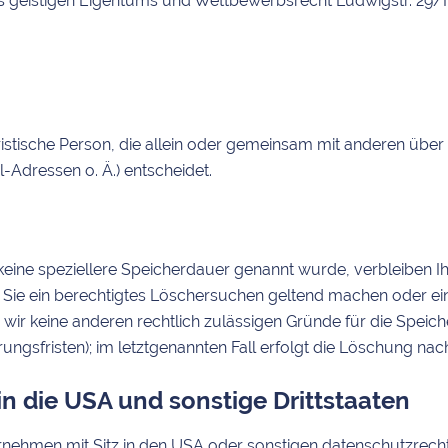
es geistigen Eigentums und Wettbewerbsrecht Ludwigstr. 29/I
juristische Person, die allein oder gemeinsam mit anderen übe
Adressen o. Ä.) entscheidet.
keine speziellere Speicherdauer genannt wurde, verbleiben I
n Sie ein berechtigtes Löschersuchen geltend machen oder ei
n wir keine anderen rechtlich zulässigen Gründe für die Spe
ungsfristen); im letztgenannten Fall erfolgt die Löschung nach
n die USA und sonstige Drittstaaten
hmen mit Sitz in den USA oder sonstigen datenschutzrechtlic