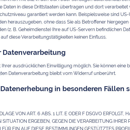
 Daten in diese Drittstaaten übertragen und dort verarbeitet 
chutzniveau garantiert werden kann. Beispielsweise sind US-
n herauszugeben, ohne dass Sie als Betroffener hiergegen g
n (z. B. Geheimdienste) Ihre auf US-Servern befindlichen 
uf diese Verarbeitungstätigkeiten keinen Einfluss.
ur Datenverarbeitung
hrer ausdrücklichen Einwilligung möglich. Sie können eine bere
gten Datenverarbeitung bleibt vom Widerruf unberührt.
 Datenerhebung in besonderen Fällen 
E VON ART. 6 ABS. 1 LIT. E ODER F DSGVO ERFOLGT, H
N SITUATION ERGEBEN, GEGEN DIE VERARBEITUNG IHR
H FÜR EIN AUF DIESE BESTIMMUNGEN GESTÜTZTES PROFIL