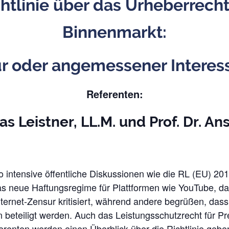
htlinie über das Urheberrecht
Binnenmarkt:
ur oder angemessener Interes
Referenten:
ias Leistner, LL.M.
und
Prof. Dr. An
o intensive öffentliche Diskussionen wie die RL (EU) 2
s neue Haftungsregime für Platt­formen wie YouTube, das 
e Inter­net-Zensur kritisiert, während andere begrüßen,
n beteiligt werden. Auch das Leistungsschutzrecht für Pre
Referenten werden einen Überblick über die Richtlinie ge