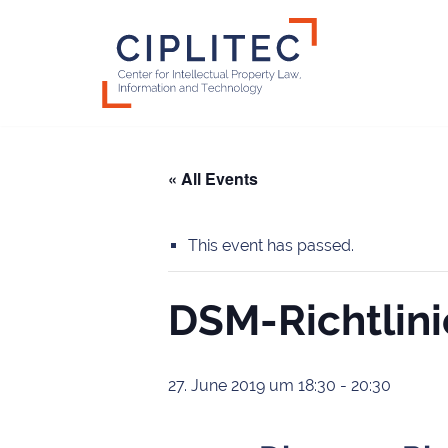
Skip
to
content
« All Events
This event has passed.
DSM-Richtlini
27. June 2019 um 18:30
-
20:30